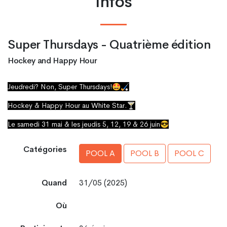
Infos
Super Thursdays - Quatrième édition
Hockey and Happy Hour
Jeudredi? Non, Super Thursdays!🤩🏑
Hockey & Happy Hour au White Star.🍸
Le samedi 31 mai & les jeudis 5, 12, 19 & 26 juin😎
Catégories
POOL A
POOL B
POOL C
Quand
31/05 (2025)
Où