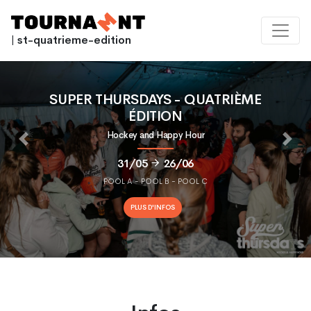
| st-quatrieme-edition
SUPER THURSDAYS - QUATRIÈME
ÉDITION
Hockey and Happy Hour
Previous
Nex
31/05
26/06
POOL A - POOL B - POOL C
PLUS D'INFOS