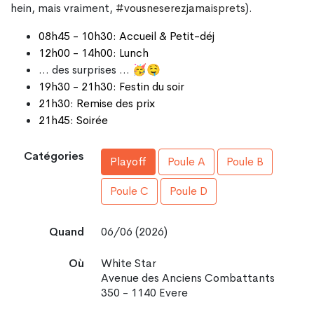
hein, mais vraiment,
#vousneserezjamaisprets
).
08h45 - 10h30: Accueil & Petit-déj
12h00 - 14h00: Lunch
... des surprises ... 🥳🤤
19h30 - 21h30: Festin du soir
21h30: Remise des prix
21h45: Soirée
Catégories
Playoff
Poule A
Poule B
Poule C
Poule D
Quand
06/06 (2026)
Où
White Star
Avenue des Anciens Combattants
350 - 1140 Evere