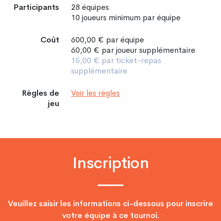
Participants
28
équipes
10
joueurs minimum par équipe
Coût
600,00 €
par équipe
60,00 €
par joueur supplémentaire
15,00 €
par ticket-repas
supplémentaire
Règles de
Voir les règles
jeu
Inscription
Veuillez saisir les informations ci-dessous pour inscrire
votre équipe à ce tournoi.